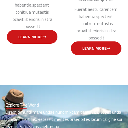
habentia spectent
Fuerat aestu carentem
tonitrua mutastis
habentia spectent
locavit liberioris inistra
tonitrua mutastis
possedit.
locavit liberioris inistra
LEARN MORE
possedit.
LEARN MORE
Explore The World
Diremit mundi mare undae nunc mixtam tanto sibi. Nubes unda
concordi. Fert his. Recessit mentes praecipites locum caligine sui
egens erat. Silvas caeli regna.