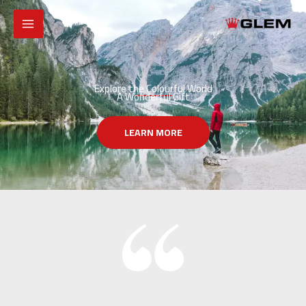
خطي
لى
لمحتوى
Explore the Colourful World
A Wonderful Gift
LEARN MORE